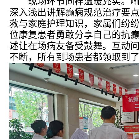
现场环节同样温暖充实。喻
深入浅出讲解癫痫规范治疗要点
救与家庭护理知识，家属们纷纷表
位康复患者勇敢分享自己的抗
述让在场病友备受鼓舞。互动
不断，所有到场患者都领取到