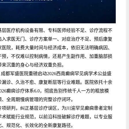
层医疗机构设备有限、专科医师经验不足、诊疗流程不
陷入求医无门、诊疗方案单一、对症治疗不足、预后康复
家医院，耗费大量时间与经济成本，依旧无法明确病因、
干预，不仅难以控制病情，还易产生副作用、加重脑部损
带来沉重的身心与经济双重负担。
成都军盛医院重磅启动2026西南癫痫罕见病学术公益盛
诊漏诊、久治不愈、康复断层等行业难题。医院依托十余
26癫痫诊疗体系6.0，彻底告别传统千人一方的粗放模
预、全周期慢病管理的完整诊疗闭环。
项研判，纠正基层诊疗误区，为川渝罕见癫痫患者定制
学术赋能行业规范，以前沿科技破解诊疗难题，以专业服
化、规范化、长效化的全新康复路径。