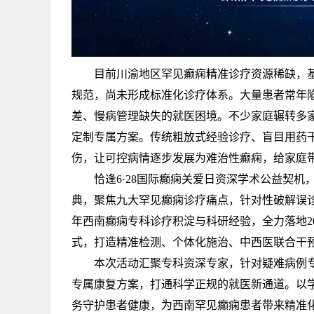
目前川渝地区罕见癫痫精准诊疗资源稀缺，基
规范，尚未形成标准化诊疗体系。大量患者常年
差、慢病管理缺失的就医困境。不少家庭辗转多
定制专属方案。传统粗放式经验诊疗、盲目用药
伤，让可控病情逐步发展为难治性癫痫，给家庭
恰逢6·28国际癫痫关爱日资深学术公益契机，
典，聚焦九大罕见癫痫诊疗痛点，针对性破解误
年西南癫痫专科诊疗积淀与科研经验，全力落地20
式，打造精准检测、个体化施治、中西医联合干
本次活动汇聚专科资深专家，针对疑难病例专
专属康复方案，打通科学正规的就医新通道。以
务守护患者健康，为西南罕见癫痫患者带来精准