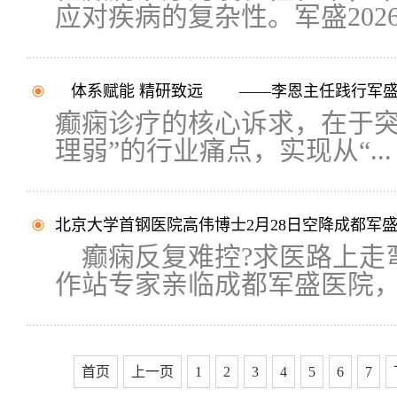
应对疾病的复杂性。军盛2026癫
体系赋能 精研致远 ——李恩主任践行军盛20
癫痫诊疗的核心诉求，在于突
理弱”的行业痛点，实现从“...
北京大学首钢医院高伟博士2月28日空降成都军
癫痫反复难控?求医路上走弯
作站专家亲临成都军盛医院，携
首页
上一页
1
2
3
4
5
6
7