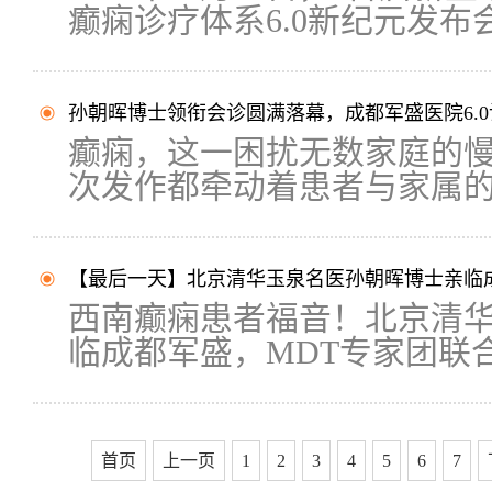
癫痫诊疗体系6.0新纪元发布会.
孙朝晖博士领衔会诊圆满落幕，成都军盛医院6.
癫痫，这一困扰无数家庭的
次发作都牵动着患者与家属的心
【最后一天】北京清华玉泉名医孙朝晖博士亲临
西南癫痫患者福音！北京清
临成都军盛，MDT专家团联合坐
首页
上一页
1
2
3
4
5
6
7