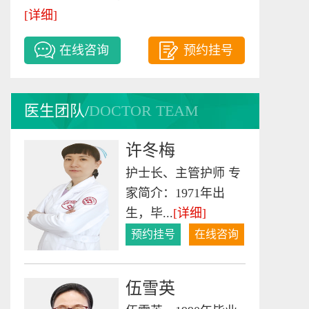
[详细]
许冬梅
护士长、主管护师 专
在线咨询
预约挂号
家简介：1971年出
生，毕...
[详细]
医生团队/
DOCTOR TEAM
预约挂号
在线咨询
伍雪英
伍雪英，1990年毕业
于西藏民族学院临床
医学...
[详细]
预约挂号
在线咨询
游高升