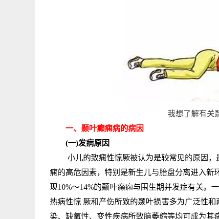
我想了解有关颞
一、颞叶癫痫病的病因
(一)发病原因
小儿的致痫性惊厥被认为是较常见的原因，最
痫的高危因素，特别是新生儿与胎盘分离进入新
现10%～14%的颞叶癫痫与围生期并发症有关
热病性惊 厥和产伤所致的颞叶损害多为广泛性
染、缺氧性、变性疾病所致脑萎缩等均可成为其病因