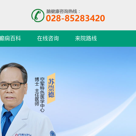
护士长、主管护师 专
家简介：1971年出
生，毕...
[详细]
预约挂号
在线咨询
癫痫百科
在线咨询
来院路线
伍雪英
伍雪英，1990年毕业
于西藏民族学院临床
医学...
[详细]
预约挂号
在线咨询
游高升
从事癫痫病临床诊
疗、科研15年，具备