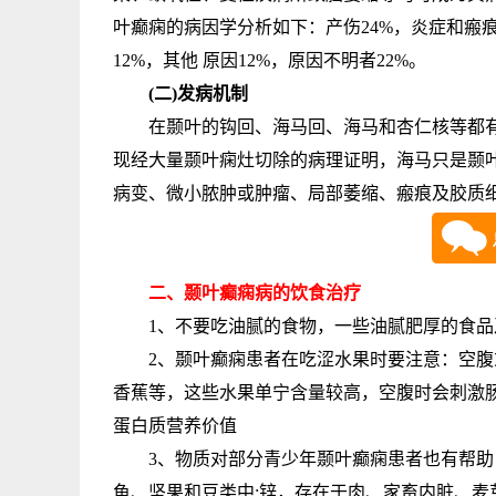
叶癫痫的病因学分析如下：产伤24%，炎症和瘢痕
12%，其他 原因12%，原因不明者22%。
(二)发病机制
在颞叶的钩回、海马回、海马和杏仁核等都有
现经大量颞叶痫灶切除的病理证明，海马只是颞
病变、微小脓肿或肿瘤、局部萎缩、瘢痕及胶质
二、颞叶癫痫病的饮食治疗
1、不要吃油腻的食物，一些油腻肥厚的食品及
2、颞叶癫痫患者在吃涩水果时要注意：空腹
香蕉等，这些水果单宁含量较高，空腹时会刺激
蛋白质营养价值
3、物质对部分青少年颞叶癫痫患者也有帮助
鱼、坚果和豆类中;锌，存在于肉、家畜内脏、麦