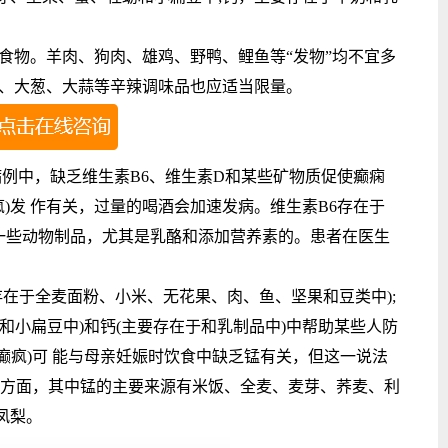
物。羊肉、狗肉、雄鸡、野鸭、鲤鱼等“发物”均不宜多
末、大葱、大蒜等辛辣调味品也应适当限量。
中，缺乏维生素B6、维生素D和某些矿物质促使癫痫
疯)发 作有关，过量的喝酒会加速发病。维生素B6存在于
一些动物制品，尤其是乳酪和添加营养素的。患者在医生
在于全麦面粉、小米、无花果、肉、鱼、坚果和豆类中);
和小扁豆中)和钙(主要存在于和乳制品中)中帮助某些人防
癫疯)可 能与母亲妊娠时饮食中缺乏锰有关，但这一说法
食方面，其中锰的主要来源有米饭、全麦、麦芽、荞麦、利
凤梨。