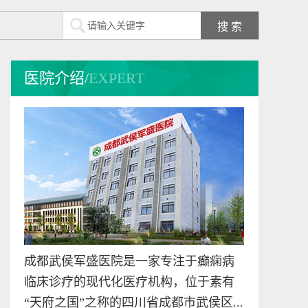
预约挂号
在线咨询
杜亚文
医院介绍/
EXPERT
成都武侯军盛医院业
务院长 中国医院协会
会...
[详细]
预约挂号
在线咨询
廖贵金
中医科主任 出生于
1952年10月18日，中
医科主...
[详细]
成都武侯军盛医院是一家专注于癫痫病
预约挂号
在线咨询
临床诊疗的现代化医疗机构，位于素有
“天府之国”之称的四川省成都市武侯区...