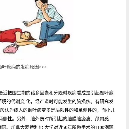
叶癫痫的发病原因>>>
近把围生期的诸多因素和分娩时疾病看成是引起颞叶癫
环境的代谢变 化，经产道时可能发生的脑损伤。有研究发
。一般认为成人的颞叶病变多是局限性的和单侧性的，而小儿
和两侧性。另外，脑外伤时所引起的脑膜脑瘢痕、颅内感
。加拿大蒙特利尔 大学对近50年所做手术的1100例颞