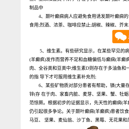
制品中
4、颞叶癫痫病人应避免食用诱发颞叶癫痫的食
食用;烈酒、浓茶、咖啡应禁止;胡椒、辣椒、芥
5、维生素。有些研究显示，在某些罕见的病例
(羊癫疯)发作而营养不足和血糖偏低与癫痫(羊癫
肉、全谷类和豆类中;维生素D则存在于多油鱼和
的指 导下才可服用维生素补充剂;
6、某些矿物质对部分患者有帮助，镁(大量存
锌(存 在于肉、家畜内脏、麦芽、坚果、蟹、牡蛎
范惊厥。根据初步的证据显示，先天性的癫痫(羊
仍引起很多争论。关于颞叶癫痫(羊癫疯)患者饮
马豆、 坚果、麦仙翁、沙丁鱼、黑莓、无花果和