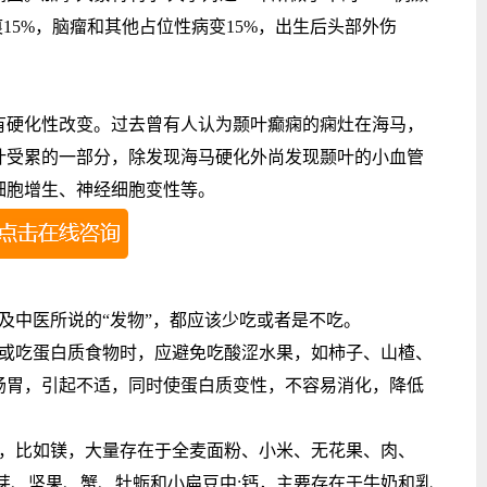
15%，脑瘤和其他占位性病变15%，出生后头部外伤
硬化性改变。过去曾有人认为颞叶癫痫的痫灶在海马，
叶受累的一部分，除发现海马硬化外尚发现颞叶的小血管
细胞增生、神经细胞变性等。
中医所说的“发物”，都应该少吃或者是不吃。
或吃蛋白质食物时，应避免吃酸涩水果，如柿子、山楂、
肠胃，引起不适，同时使蛋白质变性，不容易消化，降低
，比如镁，大量存在于全麦面粉、小米、无花果、肉、
芽、坚果、蟹、牡蛎和小扁豆中;钙，主要存在于牛奶和乳