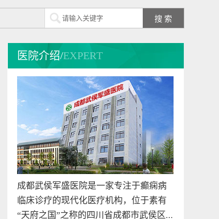
李征
致力于中西医结合癫
医院介绍/
EXPERT
痫病的临床医学科研
工...
[详细]
预约挂号
在线咨询
杜亚文
成都武侯军盛医院业
务院长 中国医院协会
会...
[详细]
成都武侯军盛医院是一家专注于癫痫病
预约挂号
在线咨询
临床诊疗的现代化医疗机构，位于素有
“天府之国”之称的四川省成都市武侯区...