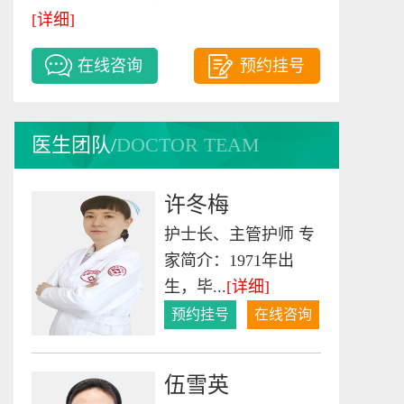
廖贵金
[详细]
中医科主任 出生于
在线咨询
预约挂号
1952年10月18日，中
医科主...
[详细]
预约挂号
在线咨询
医生团队/
DOCTOR TEAM
许冬梅
护士长、主管护师 专
家简介：1971年出
生，毕...
[详细]
预约挂号
在线咨询
伍雪英