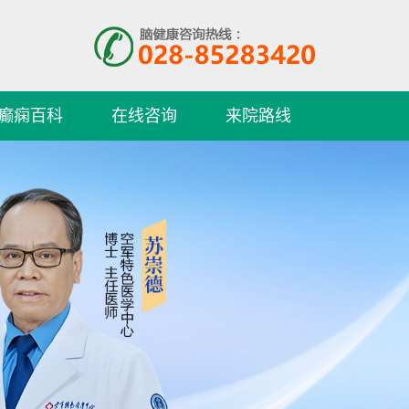
癫痫百科
在线咨询
来院路线
许冬梅
护士长、主管护师 专
家简介：1971年出
生，毕...
[详细]
预约挂号
在线咨询
伍雪英
伍雪英，1990年毕业
于西藏民族学院临床