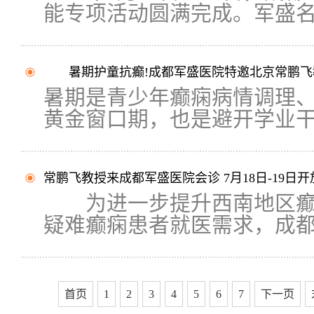
能专项活动圆满完成。军盛名医
暑期护童抗癫!成都军盛医院特邀北京常鹏飞
暑期是青少年癫痫病情调理
黄金窗口期，也是避开学业干扰
常鹏飞教授来成都军盛医院会诊 7月18日-19日
为进一步提升西南地区癫
疑难癫痫患者就医需求，成都.
首页
1
2
3
4
5
6
7
下一页