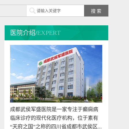
预约挂号
在线咨询
李恩
医院介绍/
EXPERT
李恩医生，出生于
1976年，毕业于成都
中医药...
[详细]
预约挂号
在线咨询
李征
致力于中西医结合癫
痫病的临床医学科研
成都武侯军盛医院是一家专注于癫痫病
工...
[详细]
临床诊疗的现代化医疗机构，位于素有
预约挂号
在线咨询
“天府之国”之称的四川省成都市武侯区...