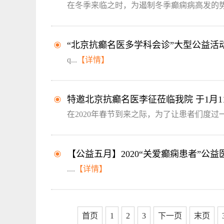
在冬季来临之时，为遏制冬季癫痫病高发的势
“北京抗癫名医多学科会诊”大型公益活动
q...
【详情】
特邀北京抗癫名医李征莅临我院 于1月1
在2020年春节到来之际，为了让患者们度过一个
【公益五月】2020“关爱癫痫患者”公
....
【详情】
首页
1
2
3
下一页
末页