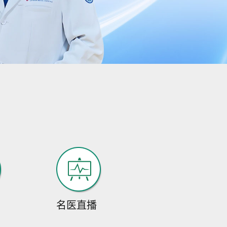
家简介：1971年出
生，毕...
[详细]
预约挂号
在线咨询
伍雪英
伍雪英，1990年毕业
于西藏民族学院临床
医学...
[详细]
预约挂号
在线咨询
游高升
从事癫痫病临床诊
名医直播
疗、科研15年，具备
扎实的...
[详细]