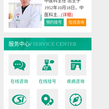
许冬梅
护士长、主管护师 专
家简介：1971年出
生，毕...
[详细]
预约挂号
在线咨询
服务中心/
SERVICE CENTER
伍雪英
伍雪英，1990年毕业
于西藏民族学院临床
医学...
[详细]
预约挂号
在线咨询
在线咨询
在线挂号
疾病咨询
游高升
从事癫痫病临床诊